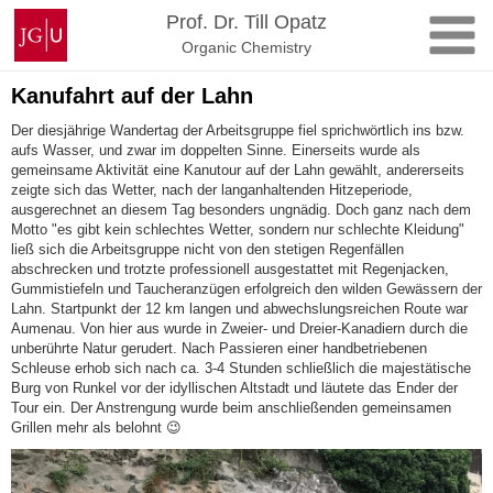
Zum
Johannes
Prof. Dr. Till Opatz
Inhalt
Gutenberg-
Organic Chemistry
springen
Universität
Mainz
Kanufahrt auf der Lahn
Der diesjährige Wandertag der Arbeitsgruppe fiel sprichwörtlich ins bzw.
aufs Wasser, und zwar im doppelten Sinne. Einerseits wurde als
gemeinsame Aktivität eine Kanutour auf der Lahn gewählt, andererseits
zeigte sich das Wetter, nach der langanhaltenden Hitzeperiode,
ausgerechnet an diesem Tag besonders ungnädig. Doch ganz nach dem
Motto "es gibt kein schlechtes Wetter, sondern nur schlechte Kleidung"
ließ sich die Arbeitsgruppe nicht von den stetigen Regenfällen
abschrecken und trotzte professionell ausgestattet mit Regenjacken,
Gummistiefeln und Taucheranzügen erfolgreich den wilden Gewässern der
Lahn. Startpunkt der 12 km langen und abwechslungsreichen Route war
Aumenau. Von hier aus wurde in Zweier- und Dreier-Kanadiern durch die
unberührte Natur gerudert. Nach Passieren einer handbetriebenen
Schleuse erhob sich nach ca. 3-4 Stunden schließlich die majestätische
Burg von Runkel vor der idyllischen Altstadt und läutete das Ender der
Tour ein. Der Anstrengung wurde beim anschließenden gemeinsamen
Grillen mehr als belohnt 😉