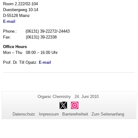
Room 2.222/02-104
Duesbergweg 10-14
D-55128 Mainz
E-mail
Phone.: (06131) 39-22272/-24443
Fax: (06131) 39-22338
Office Hours
Mon – Thu 08:00 – 16:00 Uhr
Prof. Dr. Till Opatz:
E-mail
Zusätzliche
Seiten-
Letzte
Organic Chemistry
24. Juni 2010
Name:
Aktualisierung:
Informationen
Twitter
Instagram
zu
Datenschutz
Impressum
Barrierefreiheit
Zum Seitenanfang
dieser
Seite