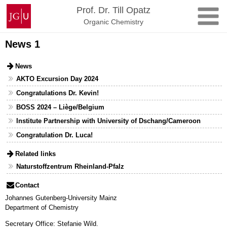
Zum
Johannes
Prof. Dr. Till Opatz
Inhalt
Gutenberg-
Organic Chemistry
springen
Universität
Mainz
News 1
News
AKTO Excursion Day 2024
Congratulations Dr. Kevin!
BOSS 2024 – Liège/Belgium
Institute Partnership with University of Dschang/Cameroon
Congratulation Dr. Luca!
Related links
Naturstoffzentrum Rheinland-Pfalz
Contact
Johannes Gutenberg-University Mainz
Department of Chemistry
Secretary Office: Stefanie Wild.